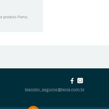
te produto Porto.
leandro_seguros@terra.com.br