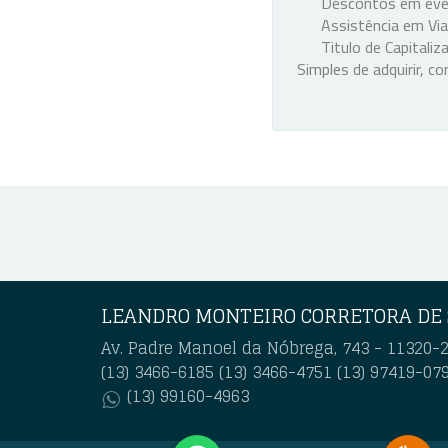
Descontos em ev
Assistência em V
Titulo de Capitaliz
Simples de adquirir, 
LEANDRO MONTEIRO CORRETORA DE
Av. Padre Manoel da Nóbrega, 743 - 11320-2
(13) 3466-6185
(13) 3466-4751
(13) 97419-07
(13) 99160-4963