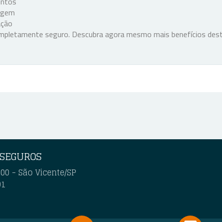
entos
iagem
ação
completamente seguro. Descubra agora mesmo mais benefícios des
 SEGUROS
00 - São Vicente/SP
91