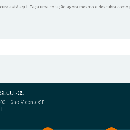
ocura está aqui! Faça uma cotação agora mesmo e descubra como p
 SEGUROS
00 - São Vicente/SP
91