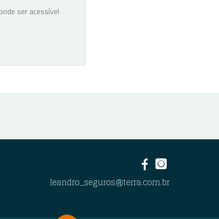
ode ser acessível
leandro_seguros@terra.com.br