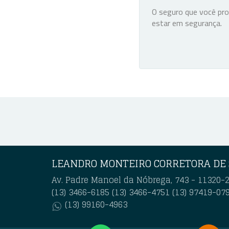
O seguro que você pr
estar em segurança.
LEANDRO MONTEIRO CORRETORA DE
Av. Padre Manoel da Nóbrega, 743 - 11320-2
(13) 3466-6185
(13) 3466-4751
(13) 97419-07
(13) 99160-4963